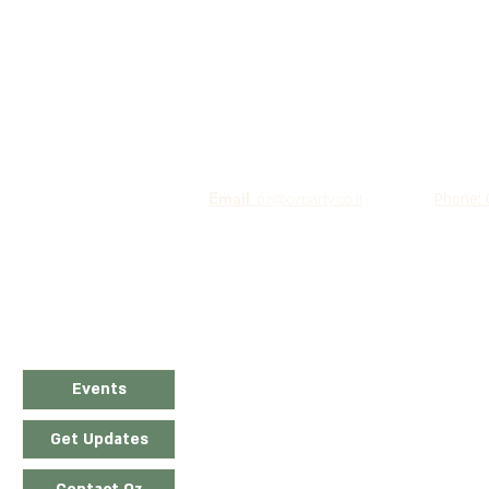
Email
Phone:
:
oz@ozparty.co.il
Events
Get Updates