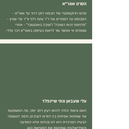
הסרט אונר"א
סרטו הדוקומנטרי של הבמאי דוקי דרור על אונר"א -
המבוסס על הספרים של ד"ר עינת וילף וד"ר עדי שורץ -
"מלחמת זכות השיבה" ו"שיבה באוקטובר" - אחרי
שצופים אי אפשר עוד לראות בעיסוק באונר"א דבר צדדי.
עלי שעבאן ונתי שיינפלד
האם ציונות יכולה להיות רעיון רחב יותר, מה המשמעות
של שותפות אמיתית בין יהודים לערבים, ולמה לטענתה
הבעיה המרכזית היא לא גבולות אלא התודעה
והאידיאולוגיה שמניעות את המציאות כאן.