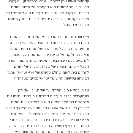
עקרונות שאינו ניתן לפיתרון (Irreconcilable)… העיקרון
החשוב ביותר ליהודים הוא הקמתה של מדינה יהודית
ריבונית. העיקרון החשוב ביותר לערבים הוא להתנגד בכל
מחיר להקמתה של מדינה יהודית ריבונית בחלק כלשהו
של שטחי המנדט״.
מאז ועד היום מהות הסכסוך לא השתנתה – היהודים
רוצים מדינה, וערביי המנדט, הידועים כעת כפלסטינים,
נחושים להתנגד בכל מחיר לכך שליהודים תהיה מדינה.
זו אינה מחלוקת על טריטוריה. זו מחלוקת על הזכות
להתקיים כעם ריבון בביתו. האלימות, המלחמות, הטרור,
הסבל – כולם תוצאה של שלילת הזכות של יהודים
להחזיק בית לאומי בחלק כלשהו של ארץ ישראל. אתגרי
הביטחון ומדיניות החוץ של ישראל נגזרים משלילה זו.
שלום, במלוא מובן המילה של שלום, ייכון אך ורק
כשהערבים בכלל והערבים הפלסטינים בפרט יסיימו את
מלחמתם בת יותר ממאה השנים כנגד הציונות. שלום
ייכון רק כאשר האידיאולוגיה הזו, שהביאה לכל כך הרבה
סבל והרס, ושאפשר לתאר כ״פלסטיניזם״ – המאחדת
מיליוני ערבים בעזה, בגדה, בירדן, בסוריה ולבנון וברחבי
העולם – תוחלף בשאיפה חיובית להתקיים לצד מדינה
יהודית ולא במקומה, תוך הפנמה שהמשמעות היא