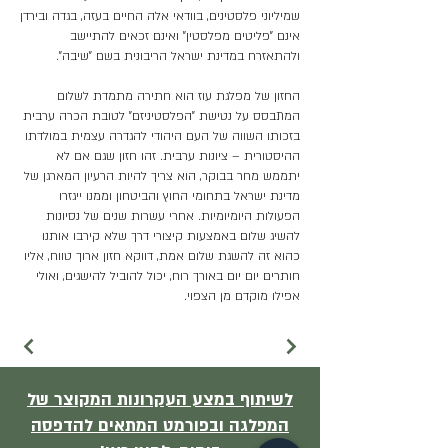
שמיליוני פלסטינים, בוודאי אלה החיים בעזה, בגדה ובירדן
אינם ״פליטים מפלסטין״ ואינם זכאים להתיישב
ולהתאזרח במדינת ישראל הריבונית בשם ״שיבה״.
החזון של מפלגת עוז הוא חתירה מתמדת לשלום
המתבסס על נטישת ״הפלסטיניזם״ לטובת הכרה ערבית
בזכותו השווה של העם היהודי להגדרה עצמית במולדתו
ההיסטורית – ציונות ערבית. זהו חזון שגם אם לא
יתממש מחר בבוקר, הוא צריך להיות הרעיון המארגן של
מדינת ישראל בתחומי החוץ והביטחון וממנו ייגזרו
הפעולות היומיומיות. אחרי עשרות שנים של נסיונות
להשיג שלום באמצעות קיצורי דרך שלא קירבו אותנו
כהוא זה להשגת שלום אמת, דווקא חזון ארוך טווח, אליו
חותרים יום יום באורך רוח, יכול להוביל להישגים, ואולי
אפילו מוקדם מן הצפוי.
לשיתוף במצע העקרונות המקוצר של
המפלגה ובפורמט המתאים להדפסה