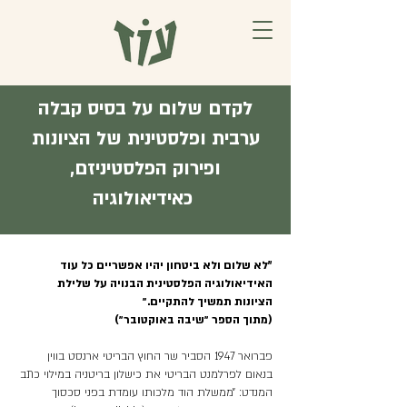
לקדם שלום על בסיס קבלה
ערבית ופלסטינית של הציונות
ופירוק הפלסטיניזם,
כאידיאולוגיה
"לא שלום ולא ביטחון יהיו אפשריים כל עוד
האידיאולוגיה הפלסטינית הבנויה על שלילת
הציונות תמשיך להתקיים.״
(מתוך הספר ״שיבה באוקטובר״)
פברואר 1947 הסביר שר החוץ הבריטי ארנסט בווין
בנאום לפרלמנט הבריטי את כישלון בריטניה במילוי כתב
המנדט: ״ממשלת הוד מלכותו עומדת בפני סכסוך