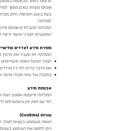
תרומות באתר מבוצעות באמצעות שירותי הסליקה ש
Grow פועלת כגורם מתווך לסליקה מאובטחת של כרטיסי אשראי ועומדת בתקני אבטחה מחמירים (PCI DSS)
למפלגה.
המפלגה
התקשרות לצורכי אישור ודיווח לר
מסירת מידע לצדדים שלישיי
המפלגה לא תעביר את פרטיך ה
לצורך תפעול האתר והשירותים הנלווים, לרבות Grow וספקי שירות טכנולוגיים נוספים, בכפוף ל
אם הדבר נדרש לפי דין או דרי
במקרה של שינוי מבנה ארגוני א
אבטחת מידע
המפלגה מיישמת אמצעי הגנה סבי
יחד עם זאת, אין באפשרותנו 
עוגיות (Cookies)
האתר משתמש בעוגיות לצורך הפ
ניתן לחסום את השימוש בעוגיות