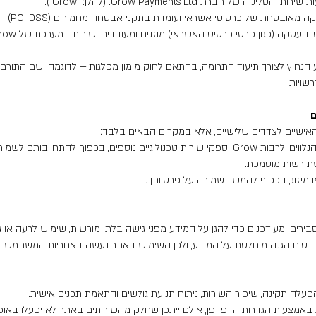
ל חברת Grow Payments Ltd. (להלן: “Grow”).
 מקבלת מ-Grow מידע הנחוץ לצורך תיעוד התרומה, בהתאם לחוק מימון מפלגות — לדוגמה: שם הת
שויות.
ם
אישיים לצדדים שלישיים, אלא במקרים הבאים בלבד:
התחייבותם לשמירה על סודיות ואבטחת מידע.
שת רשות מוסמכת.
ו מיזוג, בכפוף להמשך שמירה על פרטיותך.
רים ומעודכנים כדי להגן על המידע מפני גישה בלתי מורשית, שימוש לרעה או גי
להבטיח הגנה מוחלטת על המידע, ולכן השימוש באתר נעשה באחריות המשתמש 
עלה תקינה, שיפור השירות, ניתוח תנועת גולשים והתאמת תכנים אישית.
 באמצעות הגדרות הדפדפן, אולם ייתכן שחלק מהשירותים באתר לא יפעלו באופ