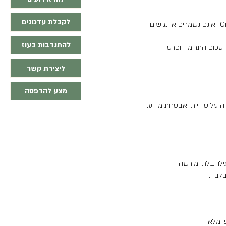
לקבלת עדכונים
בעת ביצוע התרומה, חלק מפרטי העסקה (כגון פרטי כרטיס האשראי) מוזנים ומעובדים ישירות במערכת של Grow, ואינם נשמרים או נגישים
להתנדבות בעוז
ורם, סכום התרומה ופרטי
ליצירת קשר
מצע להדפסה
לוי בלתי מורשה.
בלבד.
ן מלא.