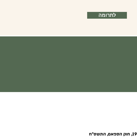
לתרומה
חוק הגנת הפרטיות, התשמ"א–1981, חוק הספאם, התשס"ח