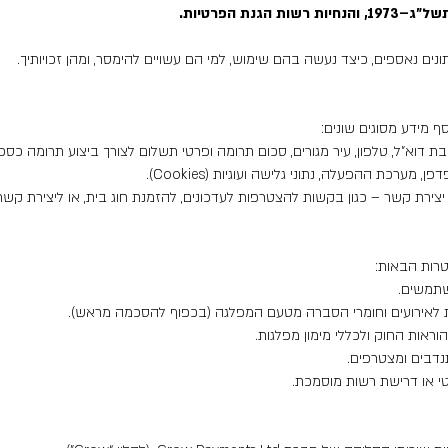
תונים נאספים, כיצד נעשה בהם שימוש, למי הם עשויים להימסר, ומהן זכויותיך.
ף מידע מסוגים שונים:
 דוא"ל, טלפון, עיר מגורים, סכום תרומה ופרטי תשלום לצורך ביצוע תרומה כספי
צירת קשר – כגון בקשות להצטרפות לעדכונים, להזמנת חוג בית, או ליצירת קש
רות הבאות:
שתמשים.
ות לאירועים וחומרי הסברה מטעם המפלגה (בכפוף להסכמה מראש).
וראות החוק ולכללי מימון מפלגות.
נדבים ומצטרפים.
טי או דרישת רשות מוסמכת.