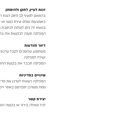
זכות לעיין, לתקן ולהימחק
בהתאם לסעיף 13
באמצעות טופס יצירת קשר או ל
בנושא זה ניתן לשלוח לכתובת ה
המפלגה תענה לבקשות אלו בהתא
דיוור והודעות
משתמש שהסכים לקבל עדכונים 
ישירה למפלגה.
המפלגה תכבד את בקשת ההסרה
שינויים במדיניות
המפלגה רשאית לעדכן את מדיני
נוסח מעודכן יתפרסם באתר וייכ
יצירת קשר
לכל שאלה, בירור או בקשה הנוגע