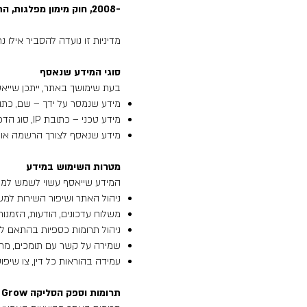
-2008, חוק מימון מפלגות, התשל"ג–1973, והנחיות רשות הגנת הפרטיות.
מדיניות זו נועדה להסביר אילו נ
סוגי המידע שנאסף
בעת שימושך באתר, ייתכן שייאס
מידע שנמסר על ידך – שם, כתובת
מידע טכני – כתובת IP, סוג הדפדפן, מערכת ההפעלה, נתוני גלישה ועוגיות (Cookies).
מידע שנאסף לצורך הרשמה או י
מטרות השימוש במידע
המידע שייאסף עשוי לשמש למט
ניהול האתר ושיפור השירות למ
משלוח עדכונים, הודעות, הזמנ
ניהול תרומות כספיות בהתאם לה
שמירה על קשר עם תומכים, מת
עמידה בהוראות כל דין, צו שיפו
תרומות וספק הסליקה Grow