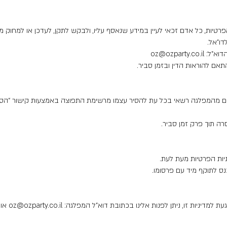
 לחוק הגנת הפרטיות, כל אדם זכאי לעיין במידע שנאסף עליו, ולבקש לתקן, לעדכן או למחוק
דו"אל.
דוא"ל:
oz@ozparty.co.il
ם להוראות הדין ובזמן סביר.
מהמפלגה רשאי בכל עת להסיר עצמו מרשימת התפוצה באמצעות קישור “הסר” 
 תוך פרק זמן סביר.
ות הפרטיות מעת לעת.
נס לתוקף מיד עם פרסומו.
ת למדיניות זו, ניתן לפנות אלינו בכתובת דוא"ל המפלגה:
oz@ozparty.co.il
או בטל