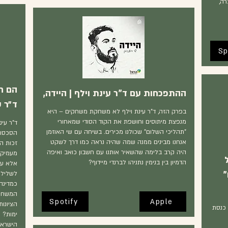
ה,
Sp
הם ח
ההתפכחות עם ד"ר עינת וילף | היידה,
ד״ר ע
בפרק הזה, ד"ר עינת וילף לא משחקת משחקים – היא
מנפצת מיתוסים וחושפת את הקוד הסודי שמאחורי
ד"ר עי
"תהליכי השלום" שכולנו מכירים. בשיחה עם שי האוזמן
הסכסוך
אנחנו מבינים ממנה שמה שהיה נראה כמו דרך לשקט
זכות ה
היה קרב בלימה שהשאיר אותנו עם חשבון כואב ואיפה
מעמיק 
הדמיון בין בנימין נתניהו לברנדי מיידוף?
אלא על
"
לשלילה
כמדינה
המשחק?
Spotify
Apple
הציונו
 כנסת
ימות? 
הישראל