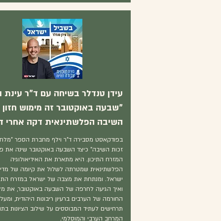
עידן טנדלר בשיחה עם ד"ר עינת וי
"שבעה באוקטובר זה מימוש חזון
השיבה הפלשתינאית דקה אחרי ד
בפודקאסט מסבירה ד"ר וילף מחברת הספר "מלח
זכות השיבה" כיצד השבעה באוקטובר שינה את פנ
המזרח התיכון. היא מתארת את האידיאולוגיה
הפלשתינאית שמטרתה לשלול את קיומה של מדינ
ישראל. ומנתחת את מצבה של ישראל במזרח התיכ
ואיך הגיעה לחרפה של השבעה באוקטובר, את מ
החורמה של הערבים ברעיון ריבונות היהודית, ומעל
תרחישים לעתיד המבוססים על שילוב הציונות בתו
המרחב הערבי והמוסלמי.