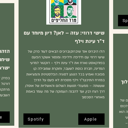
Sp
שישי דרוזי: עזה – לאן? דיון מיוחד עם
ד"ר עינת וילף
הזהו
הלו היברוס אנד שיברוס,וברוכים הבאים לעוד פרק של
שישי דרוזי עם ח׳ליפה ח׳ליפה ומנסור אשקר.הפעם
שיחה
בפודקאסט נארח את ד"ר עינת וילף – דוקטור למדעי
ישרא
המדינה, חברת כנסת לשעבר, וחוקרת שמובילה קו
מפוכח ואמיץ בכל הנוגע לסוגיה הפלסטינית והמציאות
בפרק ז
במזרח התיכון.ד"ר וילף מספרת לא פעם על הדרך
וך
דורטל 
שעשתה – ממעגלי תנועות השלום והאשליות של אוסלו,
מרתקת 
דרך רצח רבין, ועד להבנה העמוקה של מה עומד באמת
השבעה 
מאחורי הסכסוך
ם של
לכנס
ה הוא
e
י
Spotify
Apple
–