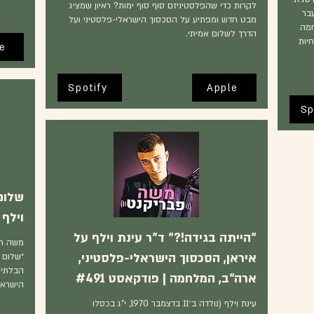
לקרות כדי שהפלסטיניזם סוף סוף ימות? ראיון שמציג
בר
מבט חדש ומפתיע על הסכסוך הישראלי-פלסטיני ועל
חמה
הדרך לשלום אמיתי.
יות
e
Spotify
Apple
Sp
שלום,
וילף
"הייתה בגידה!?" ד"ר עינת וילף על
משה רד
איראן, הסכסוך הישראלי-פלסטיני,
״שלום 
הבלתי 
ארה"ב, המלחמה | פודקאסט #491
הישראלי
עינת וִילְף (‏נולדה ב־11 בדצמבר 1970, י"ג בכסלו