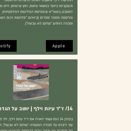
החדשה. וילף נחשבת לאחת הדוברות הרהוטות
והעקביות ביותר בנושאי ציונות, חוץ וביטחון. היא מ
למאבק באונר"א ובתפיסת הפליטות הפלסטינית,
ופרסמה מספר ספרים (ביניהם "מלחמת זכות השי
וספרה החדש "שלום לא עכשיו").
otify
Apple
14/ ד״ר עינת וילף | יושב על הגדר
בפרק 14 התרגשתי לארח את ד״ר עינת וילף, יו״ר
עוז. דיברנו על ספרה המעולה ״שלום לא עכשיו״ֿ, די
על מפלגת עוז ולמה עלינו להפסיק להצביע אסטר