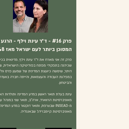
פרק #16 - ד״ר עינת וילף - הרגע
המסוכן ביותר לעם ישראל מאז 1948
פרק זה אני מארח את ד"ר עינת וילף, מדינאית בכי
שכיהנה בתפקידי מפתח בפוליטיקה הישראלית, ובי
היתר, שימשה כיועצת המדינית של שמעון פרס וח"
במפלגת העבודה והעצמאות, והייתה חברה בוועדת
והביטחון.
עינת בעלת תואר ראשון במדע המדינה ותולדות הא
מאוניברסיטת הרווארד, ארה"ב, תואר שני במנהל ע
מ-INSEAD שבצרפת, ותואר דוקטור במדע המדינה
מאוניברסיטת קיימברידג' שבאנגליה.