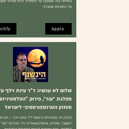
בשיחה כנה ועמוקה על המסלול הלא שגרתי שעבר
על התובנות שצברה
otify
Apple
שלום לא עכשיו: ד"ר עינת וילף על
מפלגת ״עוז״, פירוק "הפלסטיניזם
והחזון הטרנספורמטיבי לישראל
בפרק זה מתארחת בינשוף ד"ר עינת וילף — חברת
לשעבר, סופרת, אינטלקטואלית ויו"ר מפלגת "עוז"