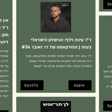
Sp
אין ד
ד״ר 
חוק י
ד״ר עינת וילף: הכישלון הישראלי
ליהוד
בעזה | הפודקאסט של רז זאובר #34
עם איר
ד”ר עינת וילף חוזרת לשיחה נוספת בפודקאסט, שבה
שותפה 
היא פורשת את הטעויות שלשיטתה ישראל עשתה
לדיון ב
במערכה בעזה, ואת הצעדים שניתן עוד לעשות.
של מדי
רת
וילף מ
ת ראש
הלאומי
פרסמה
בבסיס 
Spotify
Apple
מורכבו
ר״א
המיעוטי
כיצד ח
Sp