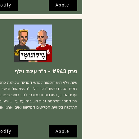
otify
Apple
פרק #943 - ד״ר עינת וילף
עינת וילף היא דוקטור למדעי המדינה שכיהנה כחב
כנסת מטעם סיעת ״העבודה״ ו-״העצמאות״ וכיושב
ועדת החינוך, התרבות והספורט. לפני כשש שנים 
את הספר ״מלחמת זכות השיבה״ עם עדי שוורץ ובו
התרכזה בסוגיית הפליטים הפלשתינאים וארגון אונ
otify
Apple