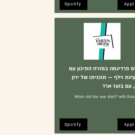
Spotify
Appl
ם פרדיגמה במזרח התיכון עם
ינת וילף — תוכניתו של ירון
 עם בועז ארד
When did the war start? with Boa
Spotify
Appl