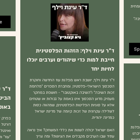
ומחית
בה"
e
Sp
ד"ר עינת וילף: הזהות הפלסטינית
חייבת למות כדי שיהודים וערבים יוכלו
לחיות יחד
ד"ר עינת וילף, יושבת ראש מפלגת עוז החדשה וחוקרת
הסכסוך הישראלי-פלסטיני, ומחברת הספרים "מלחמת
ד"ר ע
זכות השיבה" ו"השיבה באוקטובר" - חושפת במחקר
הביט
מעמיק מדוע הסכסוך אינו באמת על גבולות או שטחים
אלא על סוגיות הפליטות הפלסטינים, שמהווה כסות
באוקט
לשלילה עקרונית של זכות קיומה של מדינת ישראל
כמדינה יהודית.
בפרק ז
דורטל 
 מפלגת
האם ישראל יכולה לשנות את כללי המשחק? איך נראה
ואינטל
ברנו
עתיד שבו הערבים מקבלים את הציונות? ומה צריך
"עוז" ו
טגית