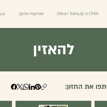
ица
Цели партии
Эйнат Вильф в СМИ
להאזין
פו את החזון: