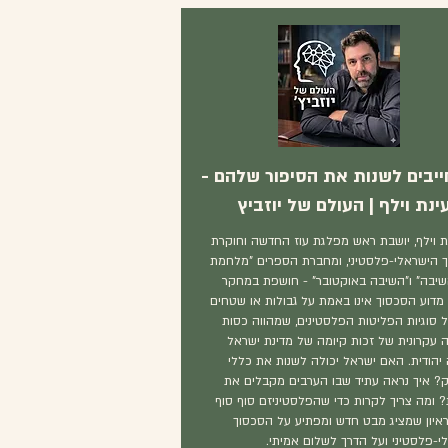
ייבים לשנות את הסיפור שלהם -
ינת וילף | העולם של יוזביץ
נת וילף, יושבת ראש מפלגת עוז החדשה וחוקרת
 הישראלי-פלסטיני, ומחברת הספרים "מלחמת
שיבה" ו"השיבה באוקטובר" - חושפת במחקר
מדוע הסכסוך אינו באמת על גבולות או שטחים
 סוגיות הפליטות הפלסטינים, שמהווה כסות
 עקרונית של זכות קיומה של מדינת ישראל
 יהודית. האם ישראל יכולה לשנות את כללי
 איך נראה עתיד שבו הערבים מקבלים את
ת? ומה צריך לקרות כדי שהפלסטיניזם סוף סוף
ראיון שמציג מבט חדש ומפתיע על הסכסוך
י-פלסטיני ועל הדרך לשלום אמיתי.