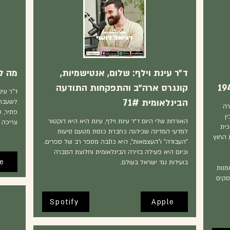
ד״ר עינת וילף: שלום, אנטישמיות,
מה לע
קונגרס ארה״ב והתפקחות התודעה
ד"ר עי
הבינלאומית 71#
לשעבר,
רה
פתיר, 
ן
האורחת שלי היום ד״ר עינת וילף, עינת היא היא דוקטור
צריכה 
כית
למדעי המדינה שכיהנה כחברת כנסת מטעם סיעות
 החוץ
"העבודה" ו"העצמאות", היא כתבה מספר רב של ספרים.
וכיום היא פעילה בזירה הבינלאומית וחלוצת הסברה
e
בועידות נגד ישראל בעולם.
מנות
סקים
Spotify
Apple