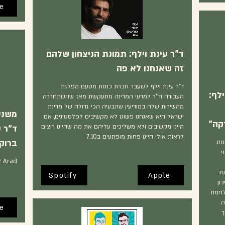
e
ד"ר עינת וילף: תמונת הניצחון שלהם
זה שאנחנו לא פה
ד"ר עינת וילף לשעבר חברת כנסת מטעם מפלגת
לף:
העבודה וד"ר למדעי המדינה מתעקשת מאז שהשתחררה
מהשירות שלה במודיעין שהבעיה הכי גדולה של מדינת
משני
ישראל היא שאנחנו פשוט לא מקשיבים לפלסטינים, אם
קה"
היינו מקשיבים ולא משליכים עליהם את מה שהיינו רוצים
ד"ר ע
לראות אולי היינו פחות מופתעים ב7.10
ברוק,
מת
י
z Arad
ת
Spotify
Apple
ון
לחמת
ה
e
ך