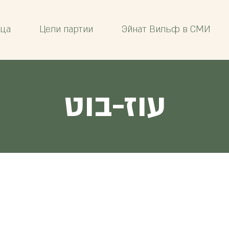
ица
Цели партии
Эйнат Вильф в СМИ
עוז-בוט