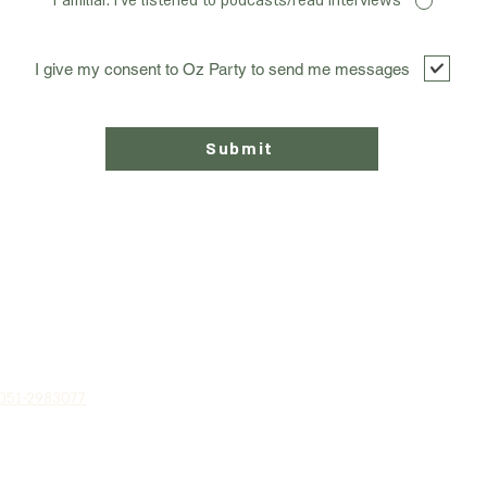
Familiar. I've listened to podcasts/read interviews
I give my consent to Oz Party to send me messages
Submit
Политика
 051-2983077
конфиденциальн