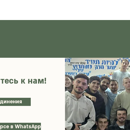
.
тесь к нам!
единения
урсе в WhatsApp