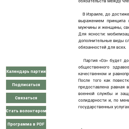
обязательств между чле
В Израиле, до достижен
выражением принципа 
мужчины и женщины, све
Для ясности: мобилизац
дополнительные виды сл
обязанностей для всех.
Партия «Оз» будет доби
общественного здраво
Календарь партии
качественном и равнопр
После того как повес
Подписаться
предоставлена равная в
военной службы и защ
Связаться
солидарности и, по ме
государственных услугах
Стать волонтером
Программа в PDF