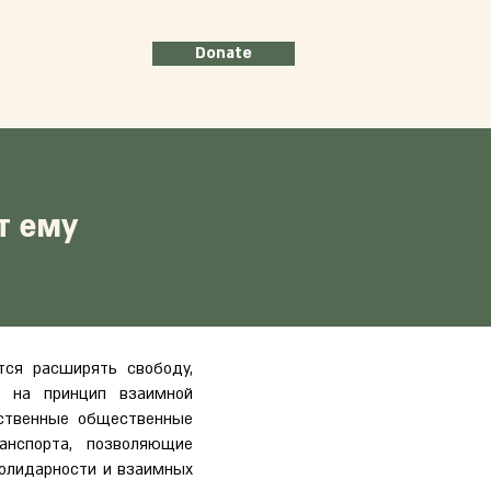
Donate
т ему
тся расширять свободу,
я на принцип взаимной
ественные общественные
анспорта, позволяющие
солидарности и взаимных