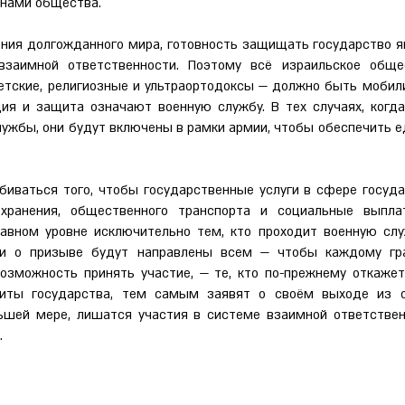
нами общества.
ия долгожданного мира, готовность защищать государство я
взаимной ответственности. Поэтому всё израильское обще
тские, религиозные и ультраортодоксы — должно быть мобил
ия и защита означают военную службу. В тех случаях, когд
ужбы, они будут включены в рамки армии, чтобы обеспечить е
ваться того, чтобы государственные услуги в сфере госуда
охранения, общественного транспорта и социальные выпла
авном уровне исключительно тем, кто проходит военную слу
тки о призыве будут направлены всем — чтобы каждому гр
озможность принять участие, — те, кто по-прежнему откаже
иты государства, тем самым заявят о своём выходе из о
ньшей мере, лишатся участия в системе взаимной ответстве
.