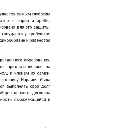
вляется самым глубоким
ство — евреи и арабы,
изовано для его защиты.
а государству требуются
динообразие и равенство
рственного образования,
ты предоставлялись на
жбу, и членам их семей.
ажданину Израиля была
тся выполнять свой долг
бщественного договора
нности, выражающейся в